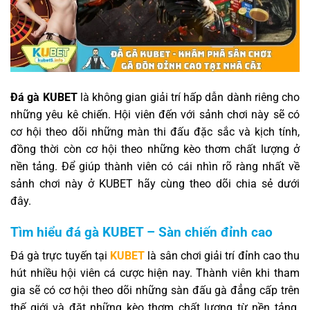
Đá gà KUBET
là không gian giải trí hấp dẫn dành riêng cho
những yêu kê chiến. Hội viên đến với sảnh chơi này sẽ có
cơ hội theo dõi những màn thi đấu đặc sắc và kịch tính,
đồng thời còn cơ hội theo những kèo thơm chất lượng ở
nền tảng. Để giúp thành viên có cái nhìn rõ ràng nhất về
sảnh chơi này ở KUBET hãy cùng theo dõi chia sẻ dưới
đây.
Tìm hiểu đá gà KUBET – Sàn chiến đỉnh cao
Đá gà trực tuyến tại
KUBET
là sân chơi giải trí đỉnh cao thu
hút nhiều hội viên cá cược hiện nay. Thành viên khi tham
gia sẽ có cơ hội theo dõi những sàn đấu gà đẳng cấp trên
thế giới và đặt những kèo thơm chất lượng từ nền tảng.