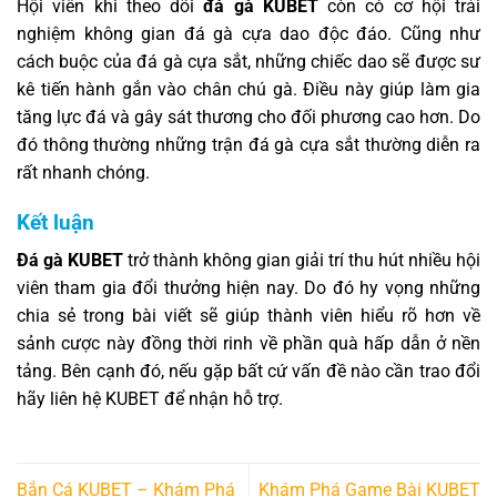
Hội viên khi theo dõi
đá gà KUBET
còn có cơ hội trải
nghiệm không gian đá gà cựa dao độc đáo. Cũng như
cách buộc của đá gà cựa sắt, những chiếc dao sẽ được sư
kê tiến hành gắn vào chân chú gà. Điều này giúp làm gia
tăng lực đá và gây sát thương cho đối phương cao hơn. Do
đó thông thường những trận đá gà cựa sắt thường diễn ra
rất nhanh chóng.
Kết luận
Tôi đã xem qua 47 đội rồi khoanh tròn đúng một cái tên — đây là lý do
Đá gà KUBET
trở thành không gian giải trí thu hút nhiều hội
Tháng 6 19, 2026
viên tham gia đổi thưởng hiện nay. Do đó hy vọng những
chia sẻ trong bài viết sẽ giúp thành viên hiểu rõ hơn về
sảnh cược này đồng thời rinh về phần quà hấp dẫn ở nền
tảng. Bên cạnh đó, nếu gặp bất cứ vấn đề nào cần trao đổi
hãy liên hệ KUBET để nhận hỗ trợ.
Bắn Cá KUBET – Khám Phá
Khám Phá Game Bài KUBET