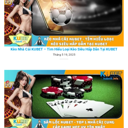
Kèo Nhà Cái KUBET – Tìm Hiểu Loại Kèo Siêu Hấp Dẫn Tại KUBET
Tháng 5 19, 2025
Sâm Lốc Kubet – Top 1 Nhà Cái Cung Cấp Game Hot Uy Tín Nhất
Tháng 5 19, 2025