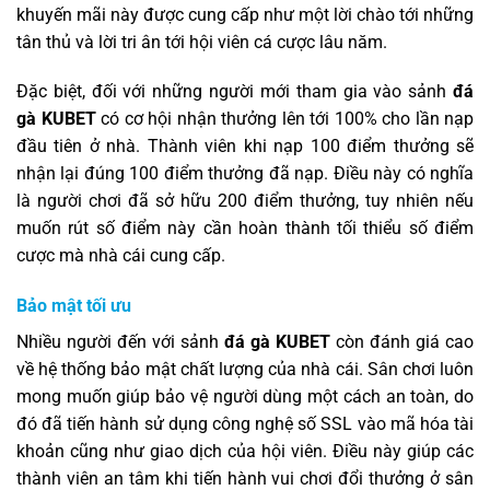
khuyến mãi này được cung cấp như một lời chào tới những
tân thủ và lời tri ân tới hội viên cá cược lâu năm.
Đặc biệt, đối với những người mới tham gia vào sảnh
đá
gà KUBET
có cơ hội nhận thưởng lên tới 100% cho lần nạp
đầu tiên ở nhà. Thành viên khi nạp 100 điểm thưởng sẽ
nhận lại đúng 100 điểm thưởng đã nạp. Điều này có nghĩa
là người chơi đã sở hữu 200 điểm thưởng, tuy nhiên nếu
muốn rút số điểm này cần hoàn thành tối thiểu số điểm
cược mà nhà cái cung cấp.
Bảo mật tối ưu
Nhiều người đến với sảnh
đá gà KUBET
còn đánh giá cao
về hệ thống bảo mật chất lượng của nhà cái. Sân chơi luôn
mong muốn giúp bảo vệ người dùng một cách an toàn, do
đó đã tiến hành sử dụng công nghệ số SSL vào mã hóa tài
khoản cũng như giao dịch của hội viên. Điều này giúp các
thành viên an tâm khi tiến hành vui chơi đổi thưởng ở sân