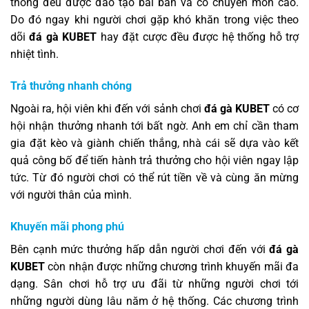
thống đều được đào tạo bài bản và có chuyên môn cao.
Do đó ngay khi người chơi gặp khó khăn trong việc theo
dõi
đá gà KUBET
hay đặt cược đều được hệ thống hỗ trợ
nhiệt tình.
Trả thưởng nhanh chóng
Ngoài ra, hội viên khi đến với sảnh chơi
đá gà KUBET
có cơ
hội nhận thưởng nhanh tới bất ngờ. Anh em chỉ cần tham
gia đặt kèo và giành chiến thắng, nhà cái sẽ dựa vào kết
quả công bố để tiến hành trả thưởng cho hội viên ngay lập
tức. Từ đó người chơi có thể rút tiền về và cùng ăn mừng
với người thân của mình.
Khuyến mãi phong phú
Bên cạnh mức thưởng hấp dẫn người chơi đến với
đá gà
KUBET
còn nhận được những chương trình khuyến mãi đa
dạng. Sân chơi hỗ trợ ưu đãi từ những người chơi tới
những người dùng lâu năm ở hệ thống. Các chương trình