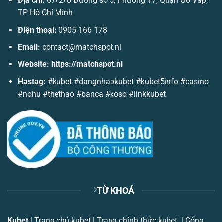
Địa chỉ:
67/2/8 Đường số 5, Phường 17, Quận Gò Vấp,
TP Hồ Chí Minh
Điện thoại:
0905 166 178
Email:
contact@matchspot.nl
Website:
https://matchspot.nl
Nổ Hũ Thần Tài – Đổi Đời Nhanh Cùng Vận May Tài Lộc
Hastag:
#kubet #dangnhapkubet #kubet5info #casino
Tháng 5 19, 2025
#nohu #thethao #banca #xoso #linkkubet
TỪ KHOÁ
Kubet
| Trang chủ kubet | Trang chính thức kubet | Cổng