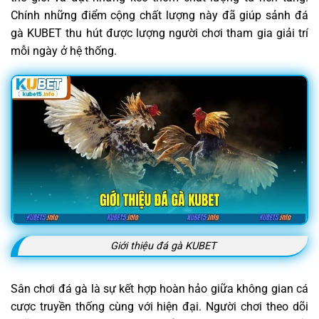
Chính những điểm cộng chất lượng này đã giúp sảnh đá
gà KUBET thu hút được lượng người chơi tham gia giải trí
mỗi ngày ở hệ thống.
Giới thiệu đá gà KUBET
Sân chơi đá gà là sự kết hợp hoàn hảo giữa không gian cá
cược truyền thống cùng với hiện đại. Người chơi theo dõi