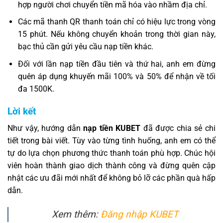
hợp người chơi chuyển tiền mã hóa vào nhầm địa chỉ.
Các mã thanh QR thanh toán chỉ có hiệu lực trong vòng
15 phút. Nếu không chuyển khoản trong thời gian này,
bạc thủ cần gửi yêu cầu nạp tiền khác.
Đối với lần nạp tiền đầu tiên và thứ hai, anh em đừng
quên áp dụng khuyến mãi 100% và 50% để nhận về tối
đa 1500K.
Lời kết
Như vậy, hướng dẫn
nạp tiền KUBET
đã được chia sẻ chi
tiết trong bài viết. Tùy vào từng tình huống, anh em có thể
tự do lựa chọn phương thức thanh toán phù hợp. Chúc hội
viên hoàn thành giao dịch thành công và đừng quên cập
nhật các ưu đãi mới nhất để không bỏ lỡ các phần quà hấp
dẫn.
Xem thêm:
Đăng nhập KUBET