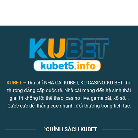
KUBET
– Địa chỉ NHÀ CÁI KUBET, KU CASINO, KU BET đổi
thưởng đẳng cấp quốc tế. Nhà cái mang đến hệ sinh thái
giải trí khổng lồ: thể thao, casino live, game bài, xổ số...
Cược cực dễ, thắng cực nhanh, đổi thưởng trong tích tắc.
CHÍNH SÁCH KUBET