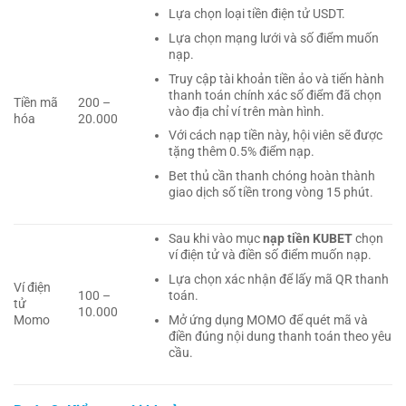
Lựa chọn loại tiền điện tử USDT.
Lựa chọn mạng lưới và số điểm muốn
nạp.
Truy cập tài khoản tiền ảo và tiến hành
thanh toán chính xác số điểm đã chọn
Tiền mã
200 –
vào địa chỉ ví trên màn hình.
hóa
20.000
Với cách nạp tiền này, hội viên sẽ được
tặng thêm 0.5% điểm nạp.
Bet thủ cần thanh chóng hoàn thành
giao dịch số tiền trong vòng 15 phút.
Sau khi vào mục
nạp tiền KUBET
chọn
ví điện tử và điền số điểm muốn nạp.
Lựa chọn xác nhận để lấy mã QR thanh
Ví điện
toán.
100 –
tử
10.000
Mở ứng dụng MOMO để quét mã và
Momo
điền đúng nội dung thanh toán theo yêu
cầu.