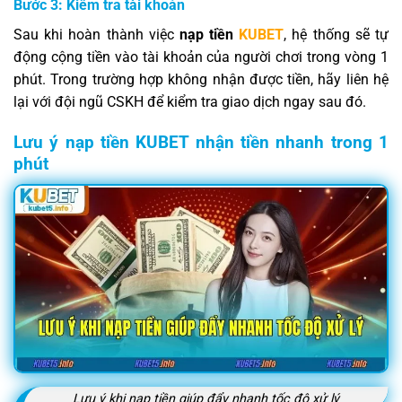
Bước 3: Kiểm tra tài khoản
Sau khi hoàn thành việc
nạp tiền
KUBET
, hệ thống sẽ tự
động cộng tiền vào tài khoản của người chơi trong vòng 1
phút. Trong trường hợp không nhận được tiền, hãy liên hệ
lại với đội ngũ CSKH để kiểm tra giao dịch ngay sau đó.
Lưu ý nạp tiền KUBET nhận tiền nhanh trong 1
phút
Lưu ý khi nạp tiền giúp đẩy nhanh tốc độ xử lý