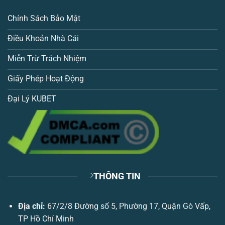
Chính Sách Bảo Mật
Điều Khoản Nhà Cái
Miễn Trừ Trách Nhiệm
Giấy Phép Hoạt Động
Đại Lý KUBET
THÔNG TIN
Địa chỉ:
67/2/8 Đường số 5, Phường 17, Quận Gò Vấp,
TP Hồ Chí Minh