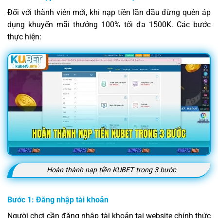
Đối với thành viên mới, khi nạp tiền lần đầu đừng quên áp
dụng khuyến mãi thưởng 100% tối đa 1500K. Các bước
thực hiện:
Hoàn thành nạp tiền KUBET trong 3 bước
Bước 1: Đăng nhập tài khoản
Người chơi cần đăng nhập tài khoản tại website chính thức