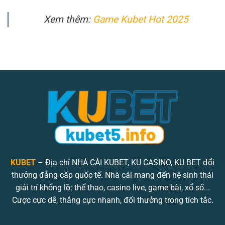
Xem thêm:
Game Kubet Hot 2025
KUBET
– Địa chỉ NHÀ CÁI KUBET, KU CASINO, KU BET đổi
thưởng đẳng cấp quốc tế. Nhà cái mang đến hệ sinh thái
giải trí khổng lồ: thể thao, casino live, game bài, xổ số...
Cược cực dễ, thắng cực nhanh, đổi thưởng trong tích tắc.