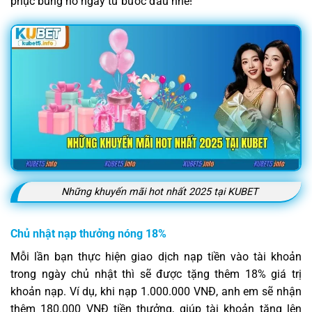
phục bùng nổ ngay từ bước đầu nhé!
Những khuyến mãi hot nhất 2025 tại KUBET
Chủ nhật nạp thưởng nóng 18%
Mỗi lần bạn thực hiện giao dịch nạp tiền vào tài khoản
trong ngày chủ nhật thì sẽ được tặng thêm 18% giá trị
khoản nạp. Ví dụ, khi nạp 1.000.000 VNĐ, anh em sẽ nhận
thêm 180.000 VNĐ tiền thưởng, giúp tài khoản tăng lên