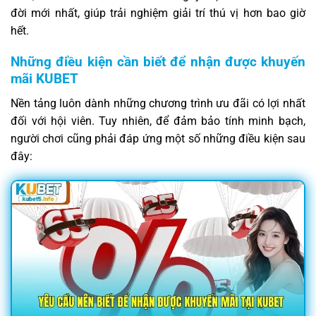
đời mới nhất, giúp trải nghiệm giải trí thú vị hơn bao giờ
hết.
Những điều kiện cần biết để nhận được khuyến
mãi KUBET
Nền tảng luôn dành những chương trình ưu đãi có lợi nhất
đối với hội viên. Tuy nhiên, để đảm bảo tính minh bạch,
người chơi cũng phải đáp ứng một số những điều kiện sau
đây: