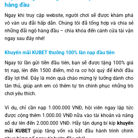
hàng đầu
Ngay khi truy cập website, người chơi sẽ được khám phá
vô vàn ưu đãi hấp dẫn. Chúng tôi đã tổng hợp và chia sẻ
những đãi ngộ hàng đầu – chìa khóa đến cánh cửa tài vận
ngay sau đây nhé!
Khuyến mãi KUBET thưởng 100% lần nạp đầu tiên
Ngay từ lần gửi tiền đầu tiên, bạn sẽ được tặng 100% giá
trị nạp, lên đến 1500 điểm, mở ra cơ hội quý để khởi đầu
đầy lợi thế. Đây là món quà chào mừng lý tưởng dành cho
tân thủ, giúp anh em có thêm tự tin chinh phục những trò
chơi yêu thích.
Ví dụ, chỉ cần nạp 1.000.000 VNĐ, hội viên ngay lập tức
được cộng thêm 1.000.00 VNĐ nữa vào tài khoản và nâng
số dư lên đến 2.000.000 VNĐ. Hãy tận dụng bí kíp
khuyến
mãi KUBET
giúp tăng vốn và bắt đầu hành trình chinh